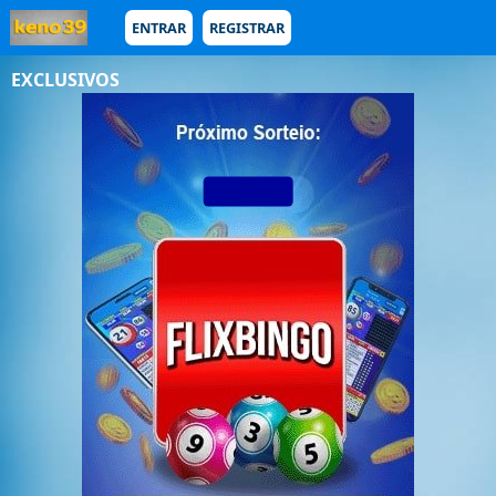
ENTRAR
REGISTRAR
EXCLUSIVOS