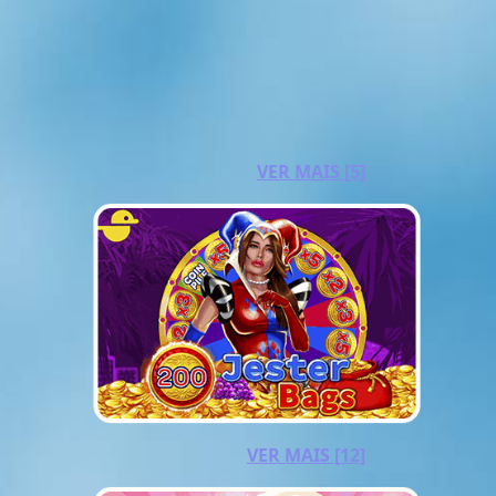
VER MAIS [5]
VER MAIS [12]