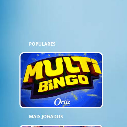
POPULARES
MAIS JOGADOS