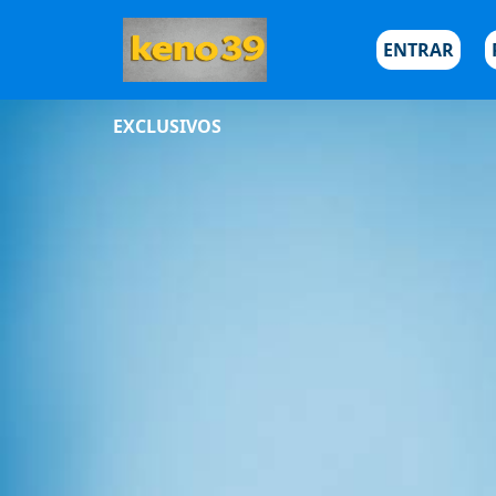
ENTRAR
EXCLUSIVOS