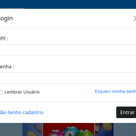
REGISTRAR
Login
PF :
enha :
Esqueci minha sen
Lembrar Usuário
ão tenho cadastro.
Entrar