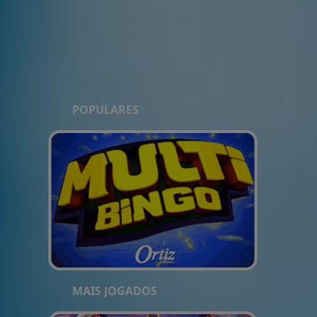
POPULARES
MAIS JOGADOS