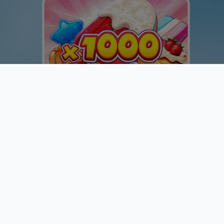
VER MAIS [9]