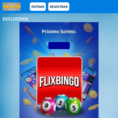
ENTRAR
REGISTRAR
EXCLUSIVOS