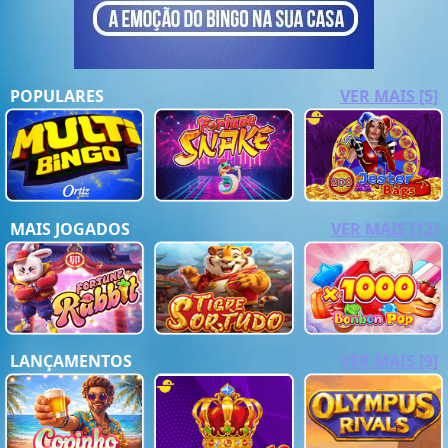
POPULARES
VER MAIS [5]
MAIS JOGADOS
VER MAIS [12]
LANÇAMENTOS
VER MAIS [9]