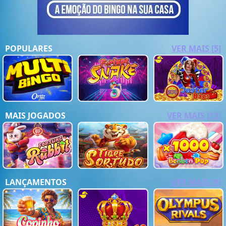
POPULARES
VER MAIS [5]
MAIS JOGADOS
VER MAIS [12]
LANÇAMENTOS
VER MAIS [9]