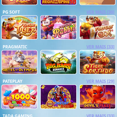
PG SOFT
VER MAIS [30]
PRAGMATIC
VER MAIS [33]
PATEPLAY
VER MAIS [29]
TADA GAMING
VER MAIS [33]